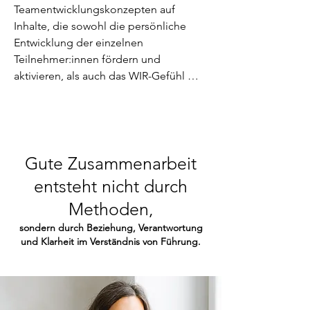
Teamentwicklungskonzepten auf 
Inhalte, die sowohl die persönliche 
Entwicklung der einzelnen 
Teilnehmer:innen fördern und 
aktivieren, als auch das WIR-Gefühl 
stärken. Warum uns das so wichtig ist? 
Weil alles, was wir tun, immer eine 
Wirkung erzeugt. Das Prinzip dahinter 
ist ganz einfach: sorgen wir gut für uns 
selbst, sind wir in der Lage auch gut für 
Gute Zusammenarbeit
Andere zu sorgen bzw. einen 
entsteht nicht durch
wertvollen Beitrag im Team zu leisten. 
Methoden,
Und wenn es uns dann gelingt, die 
vorhandenen Ressourcen und 
sondern durch Beziehung, Verantwortung
Potenziale im Team zu bündeln und 
und Klarheit im Verständnis von Führung.
wirksam werden zu lassen, wird aus 
einer Blume ein ganzer Blumenstrauß.

Wir setzen hierbei auf innovative 