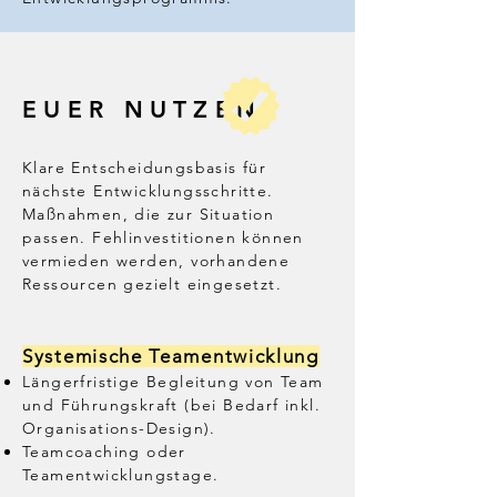
Methoden nach einer 
Teamentwicklungsmaßnahme beginnt 
vor allem danach. Da die Macht der 
Gewohnheit uns jedoch schnell auf alt 
EUER NUTZEN
bekannte Wege zurückführt, achten wir 
besonders auf eine gute 
Transfersicherung. Wir bleiben auch 
Klare Entscheidungsbasis für
nächste Entwicklungsschritte.
nach der Durchführung gerne eng mit 
Maßnahmen, die zur Situation
unseren Kunden im Austausch.

passen. Fehlinvestitionen können
vermieden werden, vorhandene
Was wir tun, soll bleiben.

Ressourcen gezielt eingesetzt.
Systemische Teamentwicklung
Längerfristige Begleitung von Team
und Führungskraft (bei Bedarf inkl.
Organisations-Design).
Teamcoaching oder
Teamentwicklungstage.